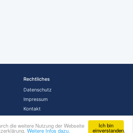
Rechtliches
Datenschutz
Impressum
Kontakt
Ich bin
urch die weitere Nutzung der Webseite
einverstanden.
tzerklärung.
Weitere Infos dazu.