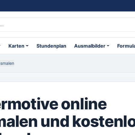
Karten
Stundenplan
Ausmalbilder
Formul
usmalen
rmotive online
alen und kostenl